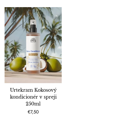
Urtekram Kokosový
kondicionér v spreji
250ml
Bežná
€7,50
cena