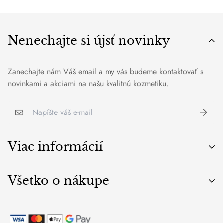
Nenechajte si újsť novinky
Zanechajte nám Váš email a my vás budeme kontaktovať s
novinkami a akciami na našu kvalitnú kozmetiku.
Viac informácií
O nás
Všetko o nákupe
Blog
Značky
Všeobecné obchodné podmienky