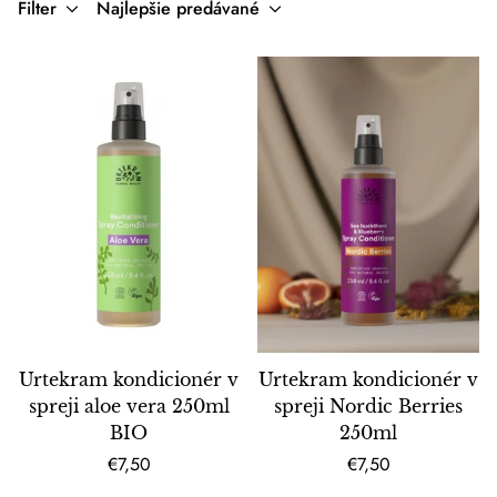
Filter
Najlepšie predávané
Urtekram kondicionér v
Urtekram kondicionér v
spreji aloe vera 250ml
spreji Nordic Berries
BIO
250ml
Bežná
Bežná
€7,50
€7,50
cena
cena