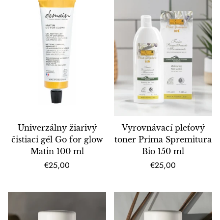
Univerzálny žiarivý
Vyrovnávací pleťový
čistiaci gél Go for glow
toner Prima Spremitura
Matin 100 ml
Bio 150 ml
Bežná
Bežná
€25,00
€25,00
cena
cena