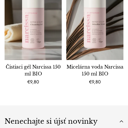
Čistiaci gél Narcissa 150
Micelárna voda Narcissa
ml BIO
150 ml BIO
Bežná
Bežná
€9,80
€9,80
cena
cena
Nenechajte si újsť novinky