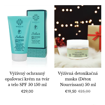
Výživný ochranný
Výživná detoxikačná
opaľovací krém na tvár
maska (Détox
a telo SPF 50 150 ml
Nourrissant) 50 ml
Bežná
Predajná
Bežná
€29,00
€19,50
€25,00
cena
cena
cena