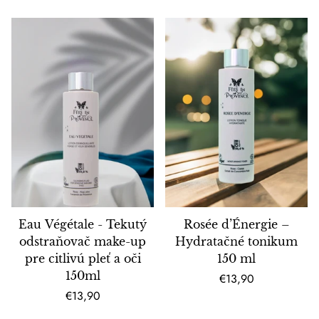
Eau Végétale - Tekutý
Rosée d’Énergie –
odstraňovač make-up
Hydratačné tonikum
pre citlivú pleť a oči
150 ml
150ml
Bežná
€13,90
Bežná
cena
€13,90
cena