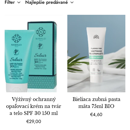
Filter
Najlepšie predávané
Výživný ochranný
Bieliaca zubná pasta
opaľovací krém na tvár
mäta 75ml BIO
a telo SPF 30 150 ml
Bežná
€4,60
Bežná
cena
€29,00
cena