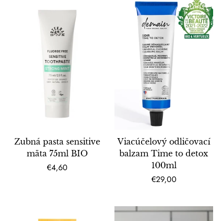
Zubná pasta sensitive
Viacúčelový odličovací
mäta 75ml BIO
balzam Time to detox
100ml
Bežná
€4,60
cena
Bežná
€29,00
cena