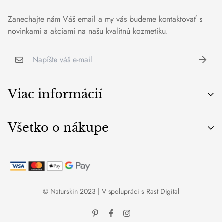
Zanechajte nám Váš email a my vás budeme kontaktovať s
novinkami a akciami na našu kvalitnú kozmetiku.
Viac informácií
O nás
Všetko o nákupe
Blog
Značky
Všeobecné obchodné podmienky
Ochrana osobných údajov
Doprava a Platba
© Naturskin 2023 | V spolupráci s
Rast Digital
Formulár na odstúpenie od zmluvy
Cookies