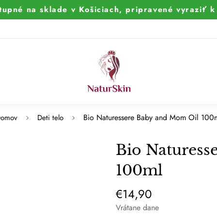
tupné na sklade v Košiciach, pripravené vyraziť 
Bio Naturessere Baby and Mom Oil 100
omov
Deti telo
Bio Naturess
100ml
€14,90
Bežná
cena
Vrátane dane