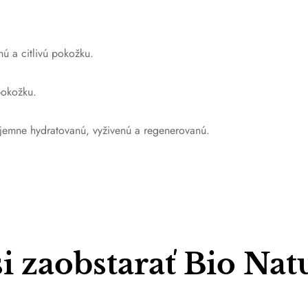
ú a citlivú pokožku.
pokožku.
ríjemne hydratovanú, vyživenú a regenerovanú.
si zaobstarať Bio Na