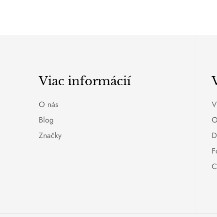
Viac informácií
O nás
V
Blog
O
Značky
D
F
C