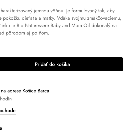
 charakterizovaný jemnou vôňou. Je formulovaný tak, aby
e pokožku dieťaťa a matky. Vďaka svojmu zmäkčovaciemu,
činku je Bio Naturessere Baby and Mom Oil dokonalý na
red pôrodom aj po ňom.
Pridať do košíka
i na adrese
Košice Barca
 hodín
obchode
a