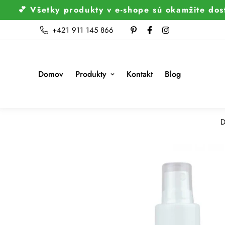
💕 Všetky produkty v e-shope sú okamžite dos
+421 911 145 866
Domov
Produkty
Kontakt
Blog
D