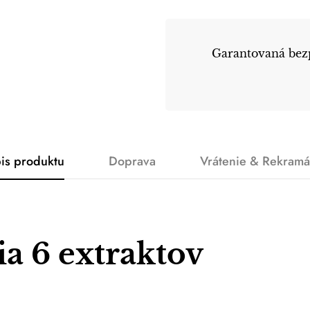
Garantovaná bezp
is produktu
Doprava
Vrátenie & Rekramá
a 6 extraktov