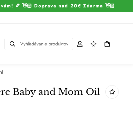
k vám! 💕 👋🏻 Doprava nad 20€ Zdarma 👋🏻
Vyhľadávanie produktov
ml
ere Baby and Mom Oil