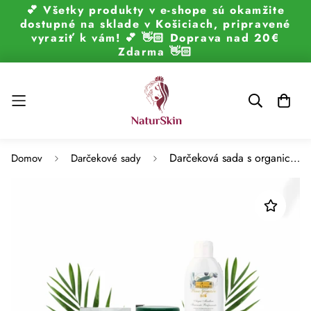
💕 Všetky produkty v e-shope sú okamžite
dostupné na sklade v Košiciach, pripravené
vyraziť k vám! 💕 👋🏻 Doprava nad 20€
Zdarma 👋🏻
Darčeková sada s organickým extra panenským olivovým olejom Toscano
Domov
Darčekové sady