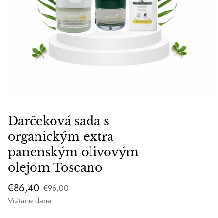
Darčeková sada s
organickým extra
panenským olivovým
olejom Toscano
Predajná
Bežná
€86,40
€96,00
cena
cena
Vrátane dane