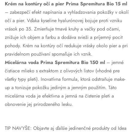
Krém na kontúry očí a pier Prima Spremitura Bio 15 ml
– zabezpečí efekt napínania a vyhladzovania pokožky v okolí
očí a pier. Vďaka kyseline hyalurónovej bojuje proti vzniku
vrások po 35. Zmierňuje tmavé kruhy a vačky pod očami,
znižuje ich objem a farbu a dodáva svieži a príjemný pocit
pohody.
Krém na kontúry očí
redukuje vrásky okolo pier a pri
pravidelnom používaní spomaľuje ich vznik.
Micelárna voda Prima Spremitura Bio 150 ml
– jemné
čistiace mlieko s extraktom z olivových listov (vhodné pre
všetky typy pleti). Inovatívna formula, ktorá odstraňuje make-
up a tonizuje pokožku jediným a jemným použitím. Táto
micelárna voda
je efektívna a jemná na čistenie pleti a
obnovenie jej prirodzeného lesku.
TIP NAVYŠE: Objavte aj ďalšie jedinenčné produkty od Idea