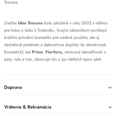
Toscana.
Značka
Idea Toscana
bola založená v roku 2002 s vášňou
pre krásu a lásku k Toskánsku. Svojim zákazníkom ponúkajú
kvalitnú prírodnú kozmetiku pre osobné použitie, ale aj
darčekové predmety a dekoratívne doplnky do domácnosti.
Kozmetický rad
Prima Fioritura,
venovaný starostlivosti o
pery, ruky a tvár, obnovuje tón a jas všetkých typov pleti.
Doprava
Možnosti dopravy:
Vrátenie & Rekramácia
Zásielkovňa/ Packeta - doručenie na jedno z výdajných