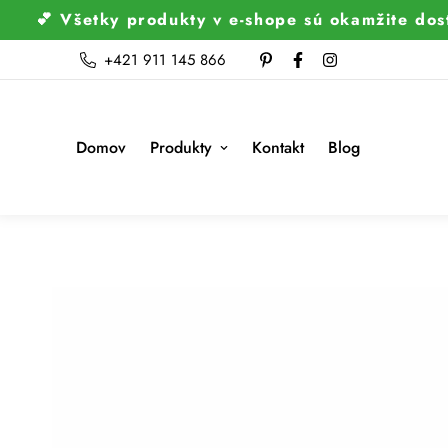
💕 Všetky produkty v e-shope sú okamžite dos
+421 911 145 866
Domov
Produkty
Kontakt
Blog