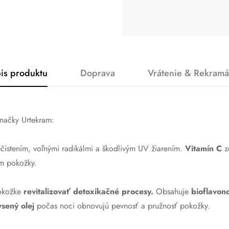
is produktu
Doprava
Vrátenie & Rekramá
značky Urtekram:
ečistením, voľnými radikálmi a škodlivým UV žiarením.
Vitamín C
z
om pokožky
.
okožke
revitalizovať detoxikačné procesy.
Obsahuje
bioflavon
sený olej
počas noci obnovujú pevnosť a pružnosť pokožky
.