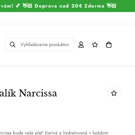
k vám! 💕 👋🏻 Doprava nad 20€ Zdarma 👋🏻
Vyhľadávanie produktov
lík Narcissa
cissa bude vaša pleť žiarivá a hydratovaná v každom