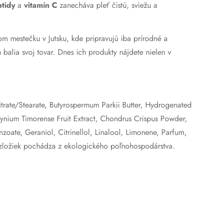
tidy
a
vitamín C
zanecháva pleť čistú, sviežu a
m mestečku v Jutsku, kde pripravujú iba prírodné a
 balia svoj tovar. Dnes ich produkty nájdete nielen v
citrate/Stearate, Butyrospermum Parkii Butter, Hydrogenated
ngynium Timorense Fruit Extract, Chondrus Crispus Powder,
oate, Geraniol, Citrinellol, Linalool, Limonene, Parfum,
 zložiek pochádza z ekologického poľnohospodárstva.