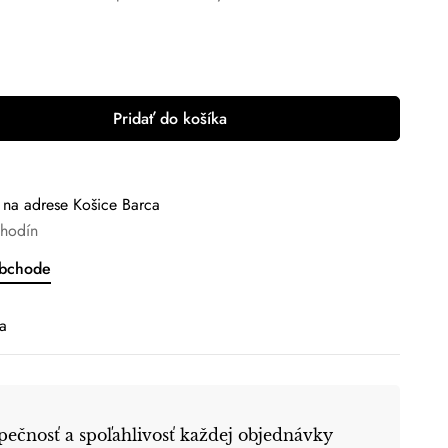
Pridať do košíka
i na adrese
Košice Barca
 hodín
obchode
a
ečnosť a spoľahlivosť každej objednávky