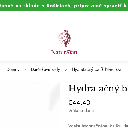
tupné na sklade v Košiciach, pripravené vyraziť 
Hydratačný balík Narcissa
Domov
Darčekové sady
Hydratačný ba
€44,40
Bežná
cena
Vrátane dane
Vďaka hydratačnému balíku Nar