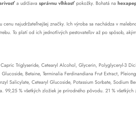
arivosť
a udržiava
správnu vlhkosť
pokožky. Bohatá na
hexapep
u cenu najudržateľnejšej značky. Ich výroba sa nachádza v malebno
rebu. To platí od ich jednotlivých pestovateľov až po spôsob, akým
Capric Triglyseride, Cetearyl Alcohol, Glycerin, Polyglyceryl-3 Di
l Glucoside, Betaine, Terminalia Ferdinandiana Frut Extract, Pleio
yl Salicylate, Cetearyl Glucoside, Potassium Sorbate, Sodium Benz
a. 99,25 % všetkých zložiek je prírodného pôvodu. 21 % všetkých