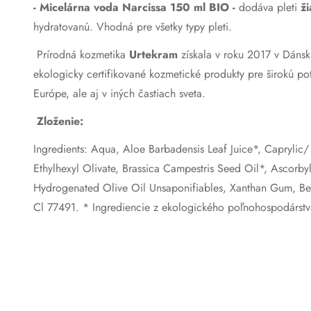
-
Micelárna voda Narcissa 150 ml BIO
-
dodáva pleti
ži
hydratovanú. Vhodná pre všetky typy pleti
.
Prírodná kozmetika
Urtekram
získala v roku 2017 v Dánsk
ekologicky certifikované kozmetické produkty pre širokú pot
Európe, ale aj v iných častiach sveta.
Zloženie:
Ingredients: Aqua, Aloe Barbadensis Leaf Juice*, Caprylic/ 
Ethylhexyl Olivate, Brassica Campestris Seed Oil*, Ascorby
Hydrogenated Olive Oil Unsaponifiables, Xanthan Gum, Benz
Cl 77491. * Ingrediencie z ekologického poľnohospodárstv