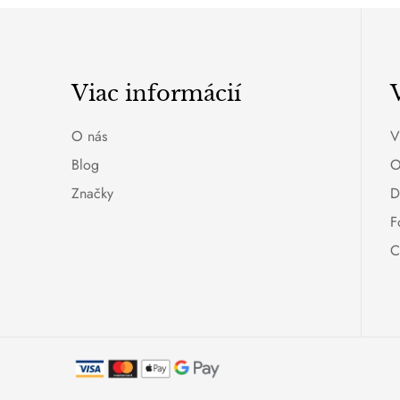
Viac informácií
O nás
V
Blog
O
Značky
D
F
C