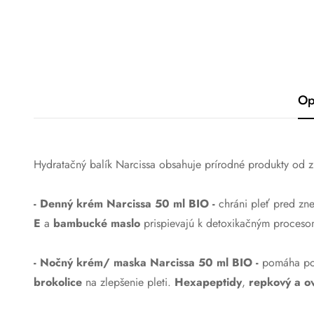
Op
Hydratačný balík Narcissa obsahuje prírodné produkty od 
-
Denný krém Narcissa 50 ml BIO
-
chráni pleť pred zn
E
a
bambucké maslo
prispievajú k detoxikačným proces
-
Nočný krém/ maska Narcissa 50 ml BIO
-
pomáha p
brokolice
na zlepšenie pleti.
Hexapeptidy
,
repkový a ov