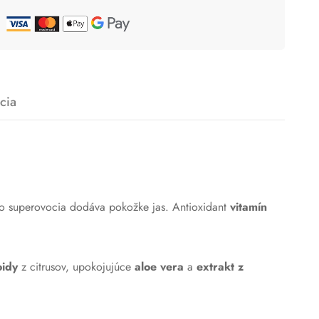
cia
o superovocia dodáva pokožke jas. Antioxidant
vitamín
oidy
z citrusov, upokojujúce
aloe vera
a
extrakt z