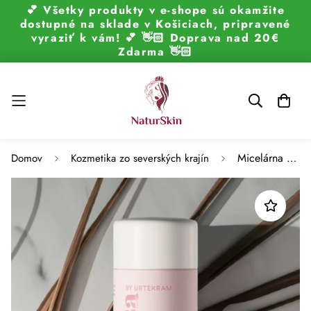
💕 Všetky produkty v e-shope sú okamžite
dostupné na sklade v Košiciach, pripravené
vyraziť k vám! 💕 👋🏻 Doprava nad 20€
Zdarma 👋🏻
Micelárna voda Narcissa 150 ml BIO
Domov
Kozmetika zo severských krajín