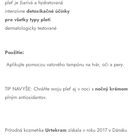
pleť je žiarivá a hydratovaná
intenzívne
detoxikačné účinky
pre všetky typy pleti
dermatologicky testované
Použitie:
Aplikujte pomocou vatového tampónu na tvár, oči a pery.
TIP NAVYŠE:
Chráňte svoju pleť aj v noci s
n
očný krémom
plným antioxidantov.
Prírodná kozmetika
Urtekram
získala v roku 2017 v Dánsku