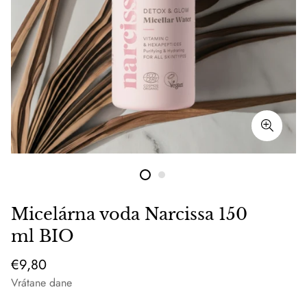
Micelárna voda Narcissa 150
ml BIO
Bežná
€9,80
cena
Vrátane dane